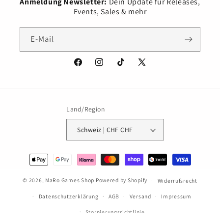
Anmeldung Newsletter:
Dein Update für Releases,
Events, Sales & mehr
E-Mail
Facebook
Instagram
TikTok
X
(Twitter)
Land/Region
Schweiz | CHF CHF
Zahlungsmethoden
© 2026,
MaRo Games Shop
Powered by Shopify
Widerrufsrecht
Datenschutzerklärung
AGB
Versand
Impressum
Stornierungsrichtlinie