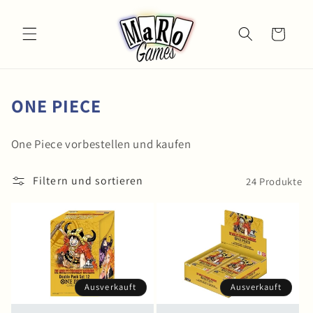
Direkt
zum
Inhalt
Warenkorb
K
ONE PIECE
A
One Piece
vorbestellen und kaufen
T
E
Filtern und sortieren
24 Produkte
G
O
R
I
E
Ausverkauft
Ausverkauft
: