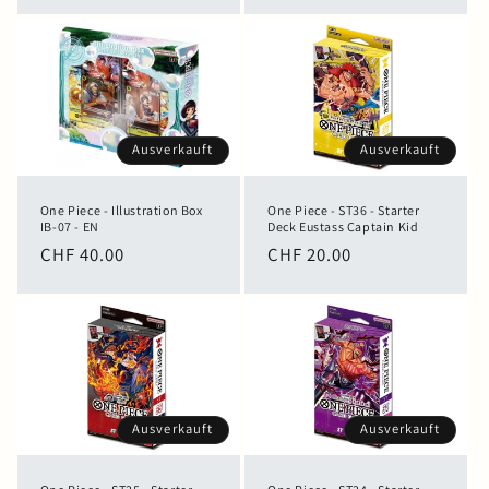
Preis
Ausverkauft
Ausverkauft
One Piece - Illustration Box
One Piece - ST36 - Starter
IB-07 - EN
Deck Eustass Captain Kid
Normaler
CHF 40.00
Normaler
CHF 20.00
Preis
Preis
Ausverkauft
Ausverkauft