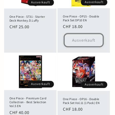
Ausverkauft
Ausverkauft
One Piece - OP15 - Double
One Piece - ST31 - Starter
Pack Set DP10 EN
Deck Monkey.D.Luffy
Normaler
CHF 18.00
Normaler
CHF 25.00
Preis
Preis
Ausverkauft
Ausverkauft
Ausverkauft
One Piece - Premium Card
One Piece - OP16 - Double
Collection - Best Selection
Pack Set Vol.11 (1 Pack) EN
Vol.5 EN
Normaler
CHF 18.00
Normaler
CHF 40.00