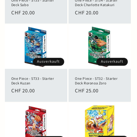
One Piece - ST35 - Starter
One Piece - ST34 - Starter
Deck Sabo
Deck Charlotte Katakuri
Normaler
CHF 20.00
Normaler
CHF 20.00
Preis
Preis
Ausverkauft
Ausverkauft
One Piece - ST33 - Starter
One Piece - ST32 - Starter
Deck Kuzan
Deck Roronoa Zoro
Normaler
CHF 20.00
Normaler
CHF 25.00
Preis
Preis