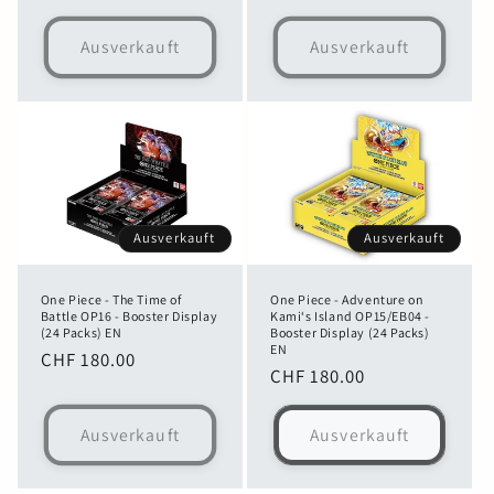
Preis
Preis
Ausverkauft
Ausverkauft
Ausverkauft
Ausverkauft
One Piece - The Time of
One Piece - Adventure on
Battle OP16 - Booster Display
Kami‘s Island OP15/EB04 -
(24 Packs) EN
Booster Display (24 Packs)
EN
Normaler
CHF 180.00
Normaler
CHF 180.00
Preis
Preis
Ausverkauft
Ausverkauft