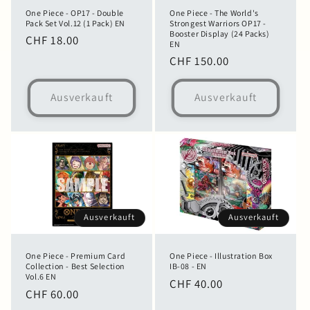
One Piece - OP17 - Double
One Piece - The World's
Pack Set Vol.12 (1 Pack) EN
Strongest Warriors OP17 -
Booster Display (24 Packs)
Normaler
CHF 18.00
EN
Preis
Normaler
CHF 150.00
Preis
Ausverkauft
Ausverkauft
Ausverkauft
Ausverkauft
One Piece - Premium Card
One Piece - Illustration Box
Collection - Best Selection
IB-08 - EN
Vol.6 EN
Normaler
CHF 40.00
Normaler
CHF 60.00
Preis