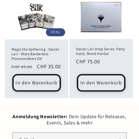
DEAL
Secret Lair Drop Series: Party
Magic the Gathering - Secret
Hard, Shred Harder
Lair - More Borderless
Planeswalkers EN
Normaler
CHF 75.00
Normaler
Verkaufspreis
CHF 35.00
CHF 45.00
Preis
Preis
In den Warenkorb
In den Warenkorb
Anmeldung Newsletter:
Dein Update für Releases,
Events, Sales & mehr