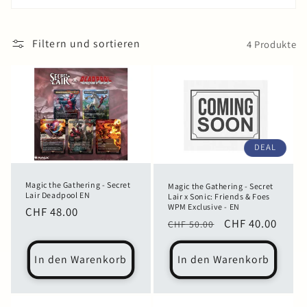
:
Filtern und sortieren
4 Produkte
DEAL
Magic the Gathering - Secret
Magic the Gathering - Secret
Lair Deadpool EN
Lair x Sonic: Friends & Foes
WPM Exclusive - EN
Normaler
CHF 48.00
Normaler
Verkaufspreis
CHF 40.00
CHF 50.00
Preis
Preis
In den Warenkorb
In den Warenkorb