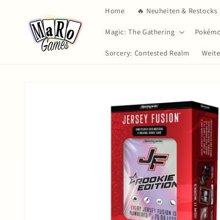
Direkt
Home
🔥 Neuheiten & Restocks
zum
Inhalt
Magic: The Gathering
Pokém
Sorcery: Contested Realm
Weit
Zu
Produktinformationen
springen