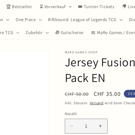
🏆 Bestseller
⏳ Vorverkauf
🎟️ Turnier-Tickets
🎥 Li
on
One Piece
Riftbound: League of Legends TCG
Di
ere TCG
Zubehör
🎁 Gutscheine
📅 MaRo Games / Eve
MARO GAMES SHOP
Jersey Fusion
Pack EN
Normaler
Verkaufspreis
CHF 35.00
CHF 50.00
DE
Preis
Inkl. Steuern.
Versand
wird beim Check
Anzahl
Anzahl
Verringere
Erhöhe