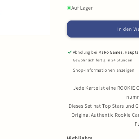
die
die
Menge
Menge
Auf Lager
für
für
Jersey
Jersey
Fusion
Fusion
In den W
-
-
Rookie
Rookie
First
First
Abholung bei
MaRo Games, Hauptstr
Edition
Edition
Gewöhnlich fertig in 24 Stunden
Pack
Pack
EN
EN
Shop-Informationen anzeigen
Jede Karte ist eine ROOKIE C
numme
Dieses Set hat Top Stars und 
Original Authentic Rookie Car
F
Highlights