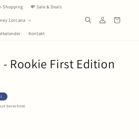
ve-Shopping
💸 Sale & Deals
Einloggen
Warenkorb
sney Lorcana
ntkalender
Kontakt
 - Rookie First Edition
AL
out berechnet