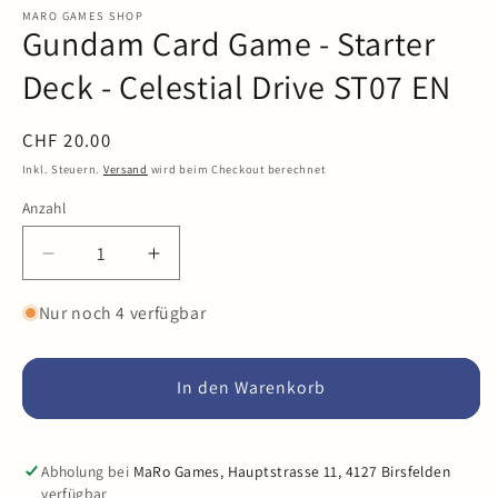
in
MARO GAMES SHOP
Gundam Card Game - Starter
Modal
öffnen
Deck - Celestial Drive ST07 EN
Normaler
CHF 20.00
Preis
Inkl. Steuern.
Versand
wird beim Checkout berechnet
Anzahl
Anzahl
Verringere
Erhöhe
die
die
Menge
Menge
Nur noch 4 verfügbar
für
für
Gundam
Gundam
Card
Card
In den Warenkorb
Game
Game
-
-
Starter
Starter
Abholung bei
MaRo Games, Hauptstrasse 11, 4127 Birsfelden
Deck
Deck
verfügbar