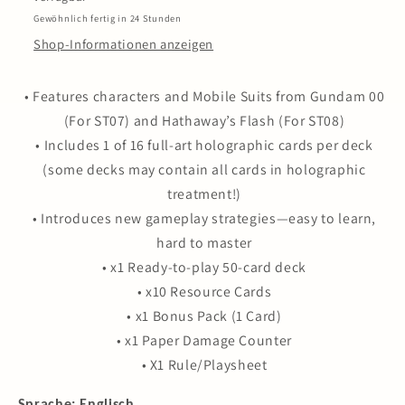
-
-
Gewöhnlich fertig in 24 Stunden
Celestial
Celestial
Shop-Informationen anzeigen
Drive
Drive
ST07
ST07
EN
EN
• Features characters and Mobile Suits from Gundam 00
(For ST07) and Hathaway’s Flash (For ST08)
• Includes 1 of 16 full-art holographic cards per deck
(some decks may contain all cards in holographic
treatment!)
• Introduces new gameplay strategies—easy to learn,
hard to master
• x1 Ready-to-play 50-card deck
• x10 Resource Cards
• x1 Bonus Pack (1 Card)
• x1 Paper Damage Counter
• X1 Rule/Playsheet
Sprache: Englisch