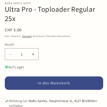
in
MARO GAMES SHOP
Ultra Pro - Toploader Regular
Modal
öffnen
25x
Normaler
CHF 5.00
Preis
Inkl. Steuern.
Versand
wird beim Checkout berechnet
Anzahl
Anzahl
Verringere
Erhöhe
die
die
Menge
Menge
Auf Lager
für
für
Ultra
Ultra
Pro
Pro
In den Warenkorb
-
-
Toploader
Toploader
Regular
Regular
Abholung bei
MaRo Games, Hauptstrasse 11, 4127 Birsfelden
25x
25x
verfügbar