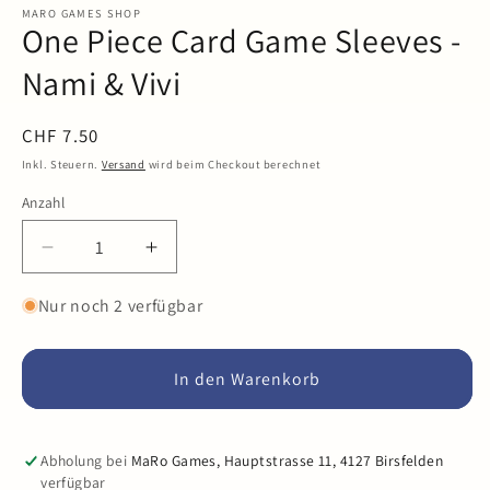
in
MARO GAMES SHOP
One Piece Card Game Sleeves -
Modal
öffnen
Nami & Vivi
Normaler
CHF 7.50
Preis
Inkl. Steuern.
Versand
wird beim Checkout berechnet
Anzahl
Anzahl
Verringere
Erhöhe
die
die
Menge
Menge
Nur noch 2 verfügbar
für
für
One
One
Piece
Piece
In den Warenkorb
Card
Card
Game
Game
Sleeves
Sleeves
Abholung bei
MaRo Games, Hauptstrasse 11, 4127 Birsfelden
-
-
verfügbar