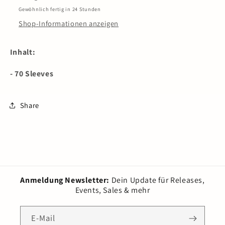
Nami
Nami
Gewöhnlich fertig in 24 Stunden
&amp;
&amp;
Shop-Informationen anzeigen
Vivi
Vivi
Inhalt:
- 70 Sleeves
Share
Anmeldung Newsletter:
Dein Update für Releases,
Events, Sales & mehr
E-Mail