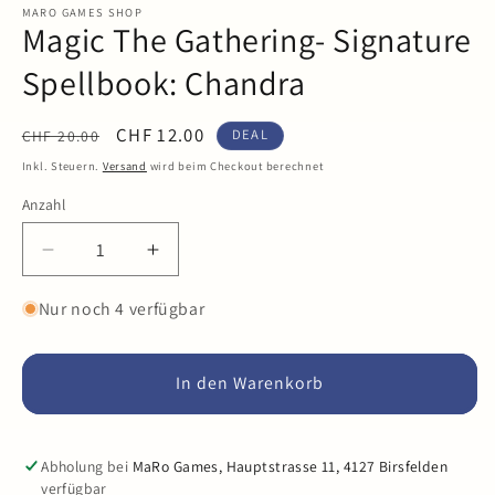
in
MARO GAMES SHOP
Magic The Gathering- Signature
Modal
öffnen
Spellbook: Chandra
Normaler
Verkaufspreis
CHF 12.00
DEAL
CHF 20.00
Preis
Inkl. Steuern.
Versand
wird beim Checkout berechnet
Anzahl
Anzahl
Verringere
Erhöhe
die
die
Menge
Menge
Nur noch 4 verfügbar
für
für
Magic
Magic
The
The
In den Warenkorb
Gathering-
Gathering-
Signature
Signature
Spellbook:
Spellbook:
Abholung bei
MaRo Games, Hauptstrasse 11, 4127 Birsfelden
Chandra
Chandra
verfügbar