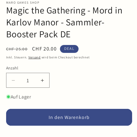
in
MARO GAMES SHOP
Magic the Gathering - Mord in
Modal
öffnen
Karlov Manor - Sammler-
Booster Pack DE
Normaler
Verkaufspreis
CHF 20.00
DEAL
CHF 25.00
Preis
Inkl. Steuern.
Versand
wird beim Checkout berechnet
Anzahl
Anzahl
Verringere
Erhöhe
die
die
Menge
Menge
Auf Lager
für
für
Magic
Magic
the
the
In den Warenkorb
Gathering
Gathering
-
-
Mord
Mord