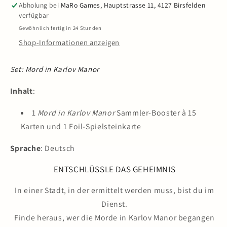
Abholung bei
MaRo Games, Hauptstrasse 11, 4127 Birsfelden
in
in
verfügbar
Karlov
Karlov
Gewöhnlich fertig in 24 Stunden
Manor
Manor
Shop-Informationen anzeigen
-
-
Sammler-
Sammler-
Booster
Booster
Set: Mord in Karlov Manor
Pack
Pack
DE
DE
Inhalt
:
1
Mord in Karlov Manor
Sammler-Booster à 15
Karten und 1 Foil-Spielsteinkarte
Sprache
: Deutsch
ENTSCHLÜSSLE DAS GEHEIMNIS
In einer Stadt, in der ermittelt werden muss, bist du im
Dienst.
Finde heraus, wer die Morde in Karlov Manor begangen