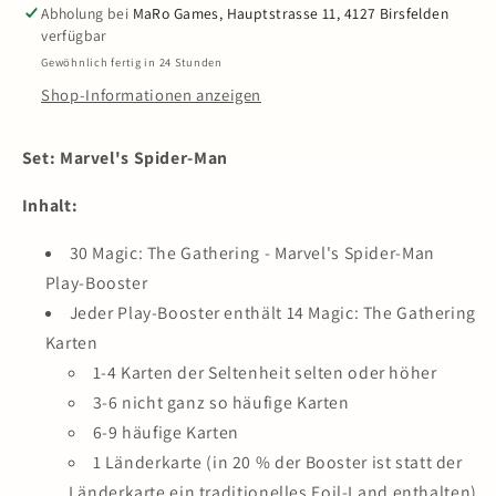
Marvel&#39;s
Marvel&#39;s
Abholung bei
MaRo Games, Hauptstrasse 11, 4127 Birsfelden
Spider-
Spider-
verfügbar
Man
Man
Gewöhnlich fertig in 24 Stunden
-
-
Shop-Informationen anzeigen
Play
Play
Booster
Booster
Display
Display
Set: Marvel's Spider-Man
(30
(30
Packs)
Packs)
Inhalt:
DE
DE
30 Magic: The Gathering - Marvel's Spider-Man
Play-Booster
Jeder Play-Booster enthält 14 Magic: The Gathering
Karten
1-4 Karten der Seltenheit selten oder höher
3-6 nicht ganz so häufige Karten
6-9 häufige Karten
1 Länderkarte (in 20 % der Booster ist statt der
Länderkarte ein traditionelles Foil-Land enthalten)