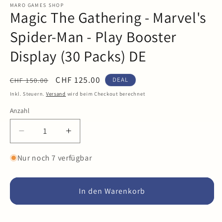
in
MARO GAMES SHOP
Magic The Gathering - Marvel's
Modal
öffnen
Spider-Man - Play Booster
Display (30 Packs) DE
Normaler
Verkaufspreis
CHF 125.00
DEAL
CHF 150.00
Preis
Inkl. Steuern.
Versand
wird beim Checkout berechnet
Anzahl
Anzahl
Verringere
Erhöhe
die
die
Menge
Menge
Nur noch 7 verfügbar
für
für
Magic
Magic
The
The
In den Warenkorb
Gathering
Gathering
-
-