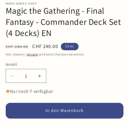
in
MARO GAMES SHOP
Magic the Gathering - Final
Modal
öffnen
Fantasy - Commander Deck Set
(4 Decks) EN
Normaler
Verkaufspreis
CHF 240.00
DEAL
CHF 280.00
Preis
Inkl. Steuern.
Versand
wird beim Checkout berechnet
Anzahl
Anzahl
Verringere
Erhöhe
die
die
Menge
Menge
Nur noch 7 verfügbar
für
für
Magic
Magic
the
the
In den Warenkorb
Gathering
Gathering
-
-