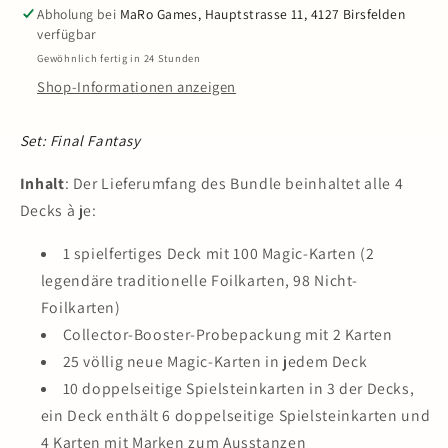
Final
Final
Abholung bei
MaRo Games, Hauptstrasse 11, 4127 Birsfelden
Fantasy
Fantasy
verfügbar
-
-
Gewöhnlich fertig in 24 Stunden
Commander
Commander
Shop-Informationen anzeigen
Deck
Deck
Set
Set
(4
(4
Set: Final Fantasy
Decks)
Decks)
EN
EN
Inhalt
: Der Lieferumfang des Bundle beinhaltet alle 4
Decks à je:
1 spielfertiges Deck mit 100 Magic-Karten (2
legendäre traditionelle Foilkarten, 98 Nicht-
Foilkarten)
Collector-Booster-Probepackung mit 2 Karten
25 völlig neue Magic-Karten in jedem Deck
10 doppelseitige Spielsteinkarten in 3 der Decks,
ein Deck enthält 6 doppelseitige Spielsteinkarten und
4 Karten mit Marken zum Ausstanzen