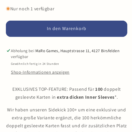
die
die
Menge
Menge
Nur noch 1 verfügbar
für
für
Gamegenic
Gamegenic
-
-
In den Warenkorb
Sidekick
Sidekick
100+
100+
XL
XL
Abholung bei
MaRo Games, Hauptstrasse 11, 4127 Birsfelden
Convertible
Convertible
verfügbar
Gewöhnlich fertig in 24 Stunden
Shop-Informationen anzeigen
EXKLUSIVES TOP-FEATURE: Passend für
100
doppelt
gesleevte Karten in
extra dicken Inner Sleeves
*.
Wir haben unseren Sidekick 100+ um eine exklusive und
extra große Variante ergänzt, die 100 herkömmliche
doppelt gesleevte Karten fasst und dir zusätzlichen Platz