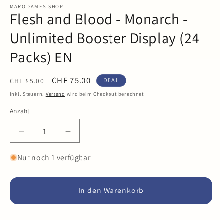
in
MARO GAMES SHOP
Flesh and Blood - Monarch -
Modal
öffnen
Unlimited Booster Display (24
Packs) EN
Normaler
Verkaufspreis
CHF 75.00
DEAL
CHF 95.00
Preis
Inkl. Steuern.
Versand
wird beim Checkout berechnet
Anzahl
Anzahl
Verringere
Erhöhe
die
die
Menge
Menge
Nur noch 1 verfügbar
für
für
Flesh
Flesh
and
and
In den Warenkorb
Blood
Blood
-
-