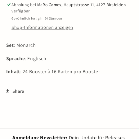
Monarch
Monarch
Abholung bei
MaRo Games, Hauptstrasse 11, 4127 Birsfelden
-
-
verfügbar
Unlimited
Unlimited
Gewöhnlich fertig in 24 Stunden
Booster
Booster
Shop-Informationen anzeigen
Display
Display
(24
(24
Packs)
Packs)
Set
: Monarch
EN
EN
Sprache
: Englisch
Inhalt
: 24 Booster à 16 Karten pro Booster
Share
Anmeldung Newsletter:
Dein Update für Releases,