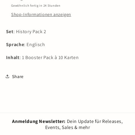
2
2
Gewöhnlich fertig in 24 Stunden
-
-
Shop-Informationen anzeigen
Black
Black
Label
Label
Booster
Booster
Set
: History Pack 2
Pack
Pack
EN
EN
Sprache
: Englisch
Inhalt
: 1 Booster Pack à 10 Karten
Share
Anmeldung Newsletter:
Dein Update für Releases,
Events, Sales & mehr