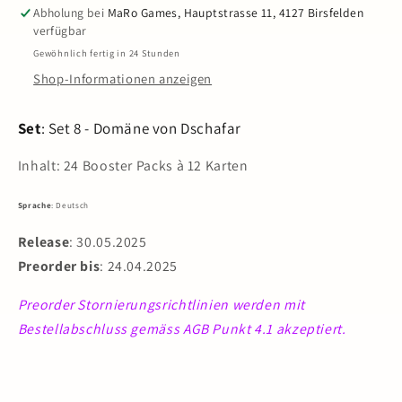
von
von
Abholung bei
MaRo Games, Hauptstrasse 11, 4127 Birsfelden
Dschafar
Dschafar
verfügbar
-
-
Gewöhnlich fertig in 24 Stunden
Booster
Booster
Shop-Informationen anzeigen
Display
Display
(24
(24
Packs)
Packs)
Set
: Set 8 - Domäne von Dschafar
DE
DE
Inhalt:
24 Booster Packs à 12 Karten
Sprache
: Deutsch
Release
: 30.05.2025
Preorder bis
: 24.04.2025
Preorder Stornierungsrichtlinien werden mit
Bestellabschluss gemäss AGB Punkt 4.1 akzeptiert.