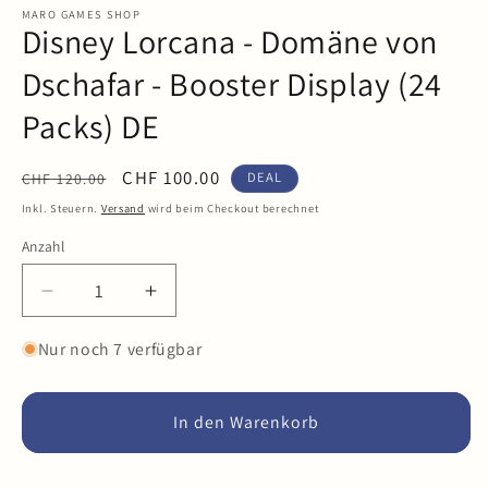
in
MARO GAMES SHOP
Disney Lorcana - Domäne von
Modal
öffnen
Dschafar - Booster Display (24
Packs) DE
Normaler
Verkaufspreis
CHF 100.00
DEAL
CHF 120.00
Preis
Inkl. Steuern.
Versand
wird beim Checkout berechnet
Anzahl
Anzahl
Verringere
Erhöhe
die
die
Menge
Menge
Nur noch 7 verfügbar
für
für
Disney
Disney
Lorcana
Lorcana
In den Warenkorb
-
-
Domäne
Domäne