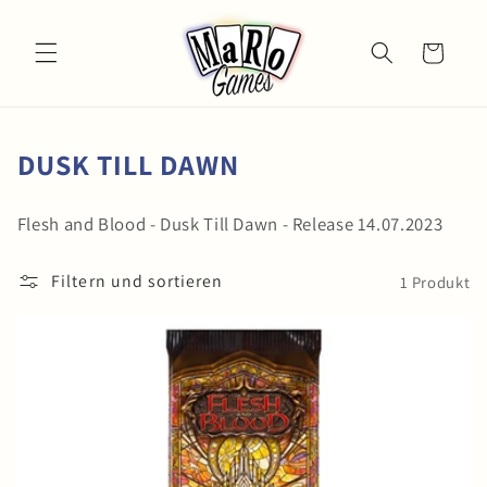
Direkt
zum
Inhalt
Warenkorb
K
DUSK TILL DAWN
A
Flesh and Blood - Dusk Till Dawn - Release 14.07.2023
T
E
Filtern und sortieren
1 Produkt
G
O
R
I
E
: