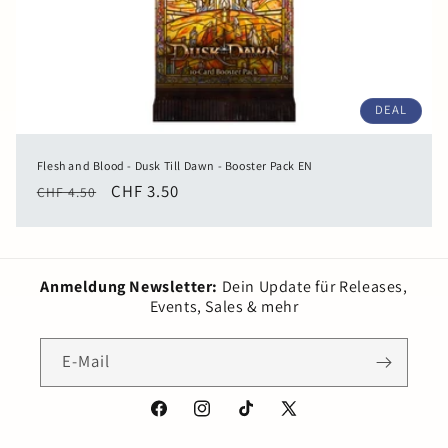
DEAL
Flesh and Blood - Dusk Till Dawn - Booster Pack EN
Normaler
Verkaufspreis
CHF 3.50
CHF 4.50
Preis
Anmeldung Newsletter:
Dein Update für Releases,
Events, Sales & mehr
E-Mail
Facebook
Instagram
TikTok
X
(Twitter)